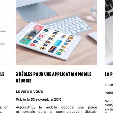
GLE
3 RÈGLES POUR UNE APPLICATION MOBILE
LA 
RÉUSSIE
LE W
LE WEB & VOUS
Publi
Publié le
30 novembre 2015
Avec
mois
s, on
Aujourd’hui, le mobile occupe une place
en t
s.
primordiale dans la communication digitale.