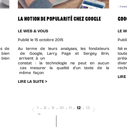
LA NOTION DE POPULARITÉ CHEZ GOOGLE
GOO
LE WEB & VOUS
LE W
Publié le
15 octobre 2015
Publi
es de
Au terme de leurs analyses, les fondateurs
Né e
 bien
de Google, Larry Page et Sergey Brin,
tout
 bien
arrivent à un
prése
constat : la technologie ne peut en aucun
dive
cas mesurer la qualité d’un texte de la
rech
même façon
LIRE
LIRE LA SUITE >
1
8
9
10
11
12
13
...