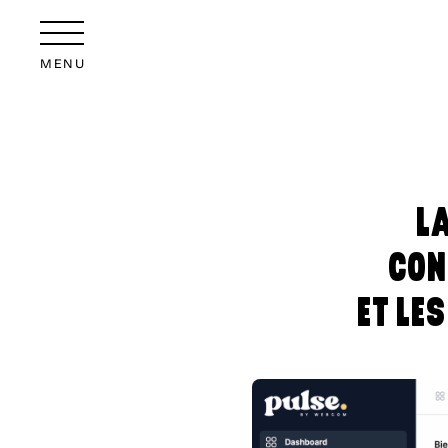
MENU
L
CON
ET LE