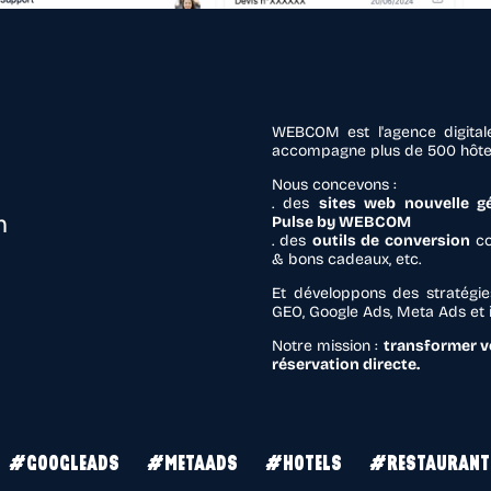
WEBCOM est l'agence digitale
accompagne plus de 500 hôtels
Nous concevons :
. des
sites web nouvelle g
n
Pulse by WEBCOM
. des
outils de conversion
co
& bons cadeaux, etc.
Et développons des stratégies
GEO, Google Ads, Meta Ads et in
Notre mission :
transformer vo
réservation directe.
#GOOGLEADS
#METAADS
#HOTELS
#RESTAURANT