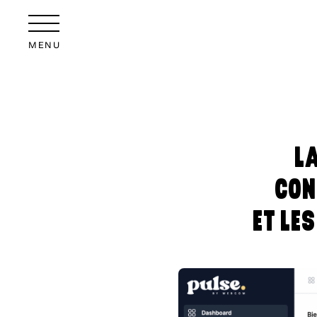
MENU
L
CON
ET LE