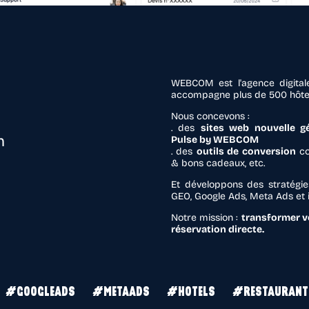
WEBCOM est l'agence digitale
accompagne plus de 500 hôtels
Nous concevons :
. des
sites web nouvelle g
n
Pulse by WEBCOM
. des
outils de conversion
co
& bons cadeaux, etc.
Et développons des stratégies
GEO, Google Ads, Meta Ads et in
Notre mission :
transformer vo
réservation directe.
#GOOGLEADS
#METAADS
#HOTELS
#RESTAURANT